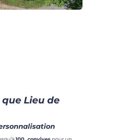
 que Lieu de
ersonnalisation
jusqu’à
100
convives
pour un