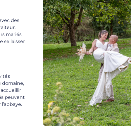
 avec des
aiteur,
urs mariés
e se laisser
ités
 du domaine,
accueillir
ités peuvent
 l’abbaye.