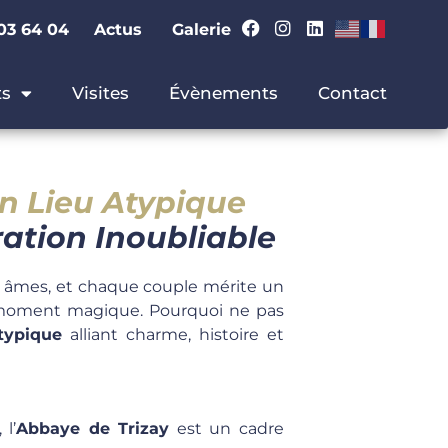
2 03 64 04
Actus
Galerie
s
Visites
Évènements
Contact
n Lieu Atypique
ation Inoubliable
x âmes, et chaque couple mérite un
 moment magique. Pourquoi ne pas
typique
alliant charme, histoire et
, l’
Abbaye de Trizay
est un cadre