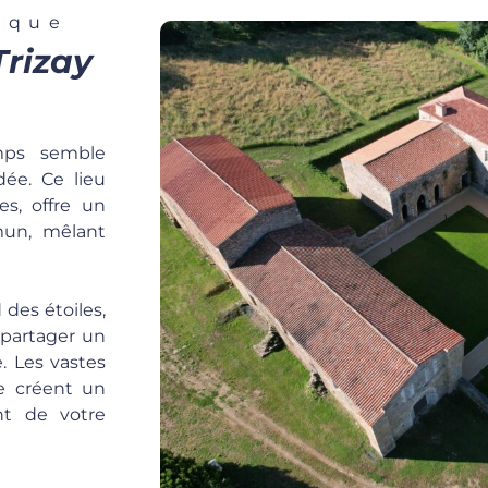
ique
Trizay
mps semble
ée. Ce lieu
es, offre un
un, mêlant
des étoiles,
 partager un
e. Les vastes
e créent un
nt de votre