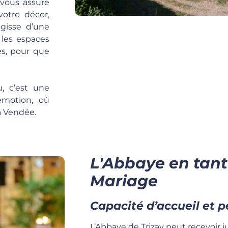
 vous assure
votre décor,
agisse d’une
 les espaces
es, pour que
, c’est une
émotion, où
la Vendée.
L'Abbaye en tant
Mariage
Capacité d’accueil et p
L’Abbaye de Trizay peut recevoir 