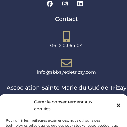
Contact
06 12 03 64 04
info@abbayedetrizay.com
Association Sainte Marie du Gué de Trizay
Gérer le consentement aux
Informations sur l'association
cookies
Adresse
Pour offrir les meilleures expériences, nous utilisons des
technologies telles que les cookies pour stocker et/ou accéder aux