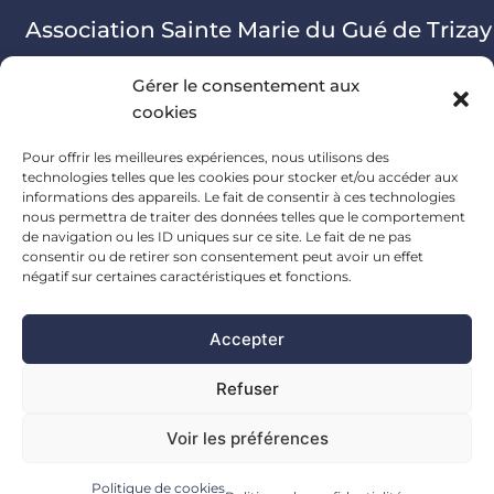
Association Sainte Marie du Gué de Trizay
Gérer le consentement aux
Informations sur l'association
cookies
Adresse
Pour offrir les meilleures expériences, nous utilisons des
technologies telles que les cookies pour stocker et/ou accéder aux
informations des appareils. Le fait de consentir à ces technologies
nous permettra de traiter des données telles que le comportement
de navigation ou les ID uniques sur ce site. Le fait de ne pas
Abbaye de Trizay,
consentir ou de retirer son consentement peut avoir un effet
négatif sur certaines caractéristiques et fonctions.
85 480 Bournezeau
Accepter
© 2024. Réalisation
Radius Design
Refuser
Voir les préférences
Mentions légales
Politique de cookies
Politique de cookies