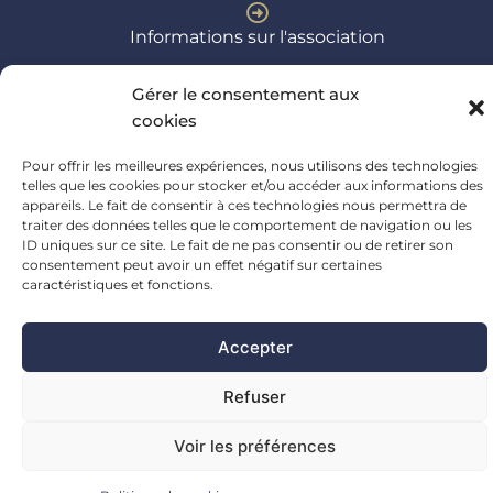
Informations sur l'association
Adresse
Gérer le consentement aux
cookies
Pour offrir les meilleures expériences, nous utilisons des technologies
telles que les cookies pour stocker et/ou accéder aux informations des
Abbaye de Trizay,
appareils. Le fait de consentir à ces technologies nous permettra de
85 480 Bournezeau
traiter des données telles que le comportement de navigation ou les
ID uniques sur ce site. Le fait de ne pas consentir ou de retirer son
consentement peut avoir un effet négatif sur certaines
caractéristiques et fonctions.
© 2024. Réalisation
Radius Design
Accepter
Mentions légales
Politique de cookies
Refuser
Politique de confidentialité
Voir les préférences